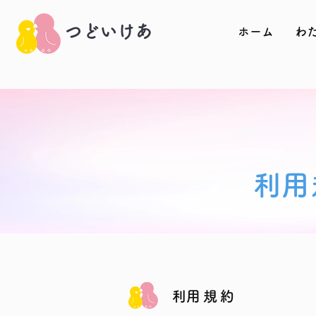
​つどいけあ
ホーム
わ
​利
​利用規約