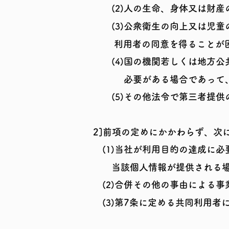
人の生命、身体又は財産
(2
)
​
公衆衛生の向上又は児童
(3)
利用者の同意を得ることが困
国の機関若しくは地方公
(4)
必要が
ある場合であって
その他法令で第三者提供
(5)
2]前項の定めにかかわらず、次
当社が利用目的の達成に必
(1)
当該個人情報が提供される
​
合併その他の事由による事
(2)
​
第7条に定める共同利用者
(3)