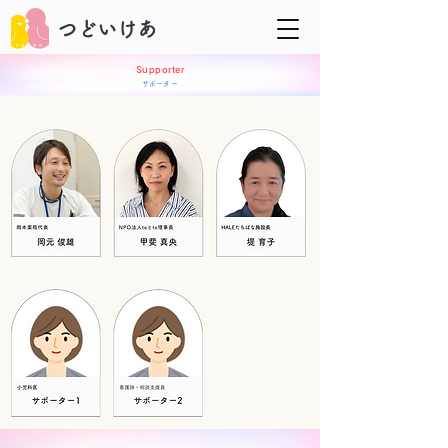
​つどいけあ
Supporter
​サポーター