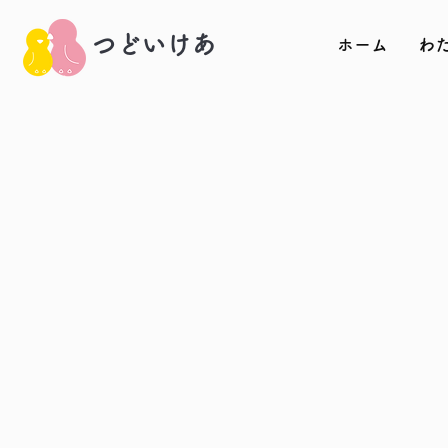
​つどいけあ
ホーム
わ